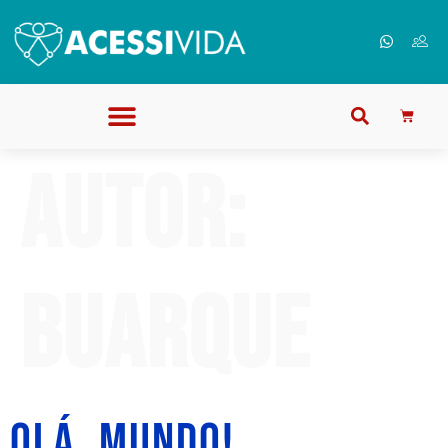
Autor:
buarque
Olá, mundo!