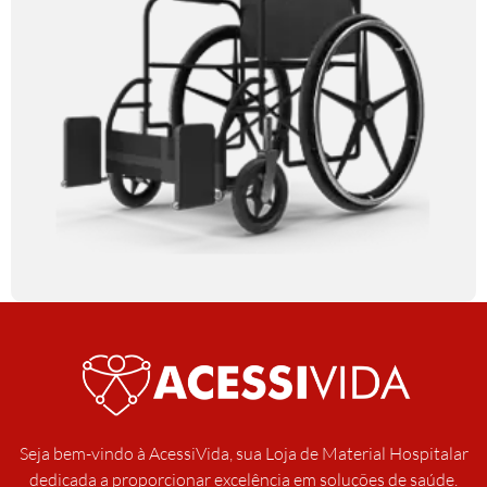
Seja bem-vindo à AcessiVida, sua Loja de Material Hospitalar
dedicada a proporcionar excelência em soluções de saúde.