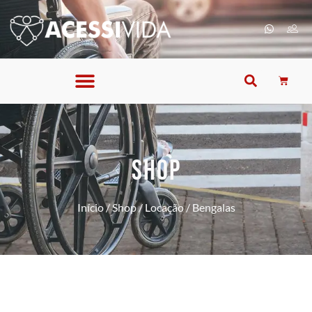
SHOP
Início
/
Shop
/
Locação
/ Bengalas