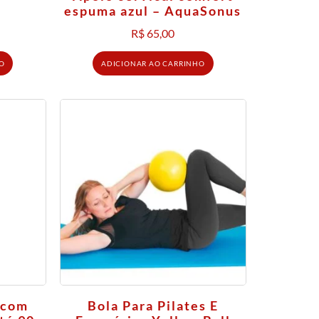
espuma azul – AquaSonus
R$
65,00
O
ADICIONAR AO CARRINHO
 com
Bola Para Pilates E