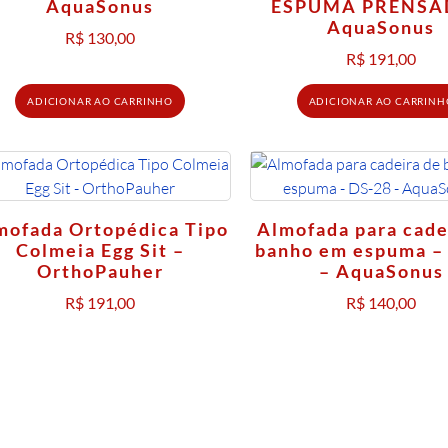
AquaSonus
ESPUMA PRENSA
AquaSonus
R$
130,00
R$
191,00
ADICIONAR AO CARRINHO
ADICIONAR AO CARRINH
mofada Ortopédica Tipo
Almofada para cade
Colmeia Egg Sit –
banho em espuma –
OrthoPauher
– AquaSonus
R$
191,00
R$
140,00