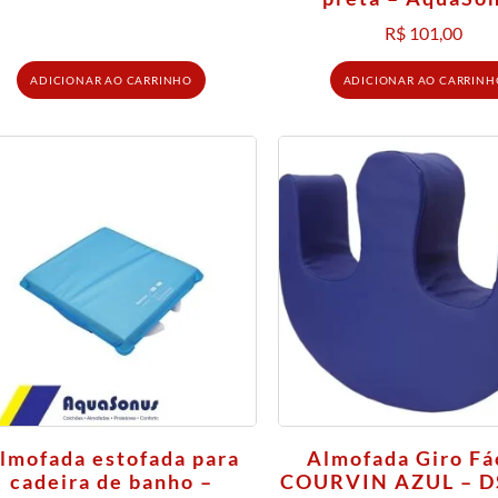
R$
101,00
ADICIONAR AO CARRINHO
ADICIONAR AO CARRINH
lmofada estofada para
Almofada Giro Fác
cadeira de banho –
COURVIN AZUL – D