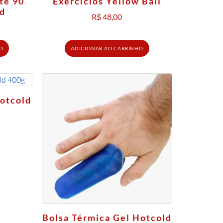
té 90
Exercícios Yellow Ball
ed
R$
48,00
O
ADICIONAR AO CARRINHO
Hotcold
Bolsa Térmica Gel Hotcold