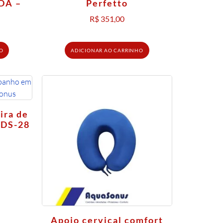
DA –
Perfetto
R$
351,00
O
ADICIONAR AO CARRINHO
ira de
 DS-28
Apoio cervical comfort