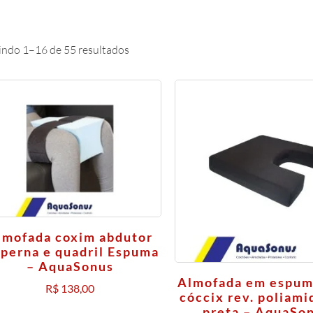
indo 1–16 de 55 resultados
lmofada coxim abdutor
 perna e quadril Espuma
– AquaSonus
Almofada em espum
R$
138,00
cóccix rev. poliami
preta – AquaSo