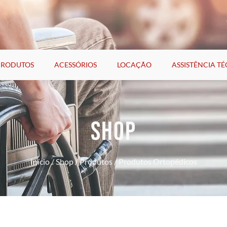
PRODUTOS
ACESSÓRIOS
LOCAÇÃO
ASSISTÊNCIA T
SHOP
Início
/
Shop
/
Produtos
/ Produtos Ortopédicos