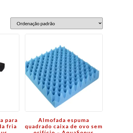
a para
Almofada espuma
da fria
quadrado caixa de ovo sem
nus
orifício – AquaSonus