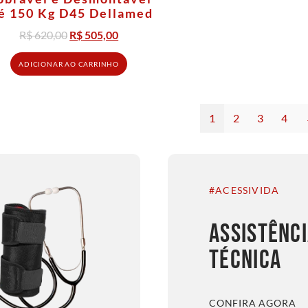
é 150 Kg D45 Dellamed
R$
620,00
R$
505,00
ADICIONAR AO CARRINHO
1
2
3
4
#ACESSIVIDA
ASSISTÊNC
TÉCNICA
CONFIRA AGORA