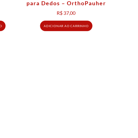
para Dedos – OrthoPauher
R$
37,00
O
ADICIONAR AO CARRINHO