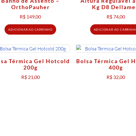
Banho de Assento –
Altura Regulável a
OrthoPauher
Kg D8 Dellam
R$
149,00
R$
74,00
ADICIONAR AO CARRINHO
ADICIONAR AO CARRINH
lsa Térmica Gel Hotcold
Bolsa Térmica Gel 
200g
400g
R$
21,00
R$
32,00