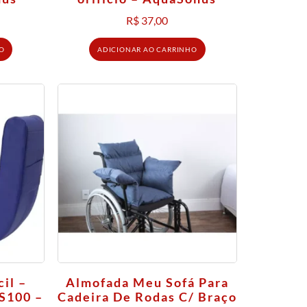
R$
37,00
O
ADICIONAR AO CARRINHO
il –
Almofada Meu Sofá Para
S100 –
Cadeira De Rodas C/ Braço