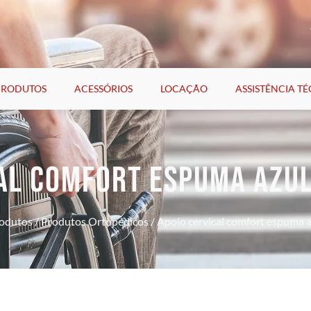
PRODUTOS
ACESSÓRIOS
LOCAÇÃO
ASSISTÊNCIA T
AL COMFORT ESPUMA AZU
odutos
/
Produtos Ortopédicos
/ Apoio cervical comfort espuma 