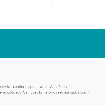
io cervical comfort espuma azul – AquaSonus”
erá publicado.
Campos obrigatórios são marcados com
*