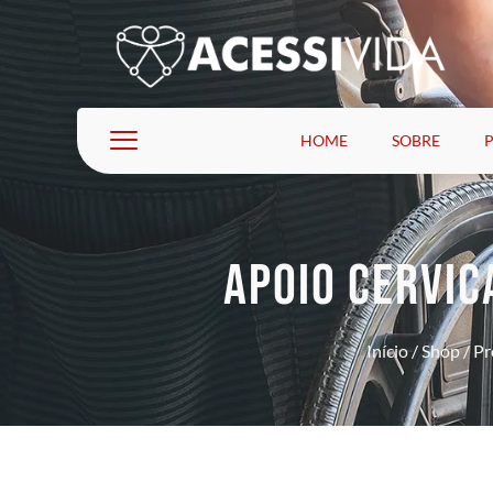
HOME
SOBRE
APOIO CERVIC
Início
/
Shop
/
Pr