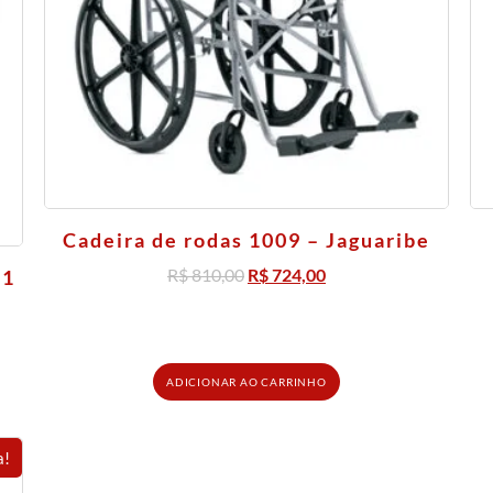
Cadeira de rodas 1009 – Jaguaribe
R$
810,00
R$
724,00
C1
ADICIONAR AO CARRINHO
a!