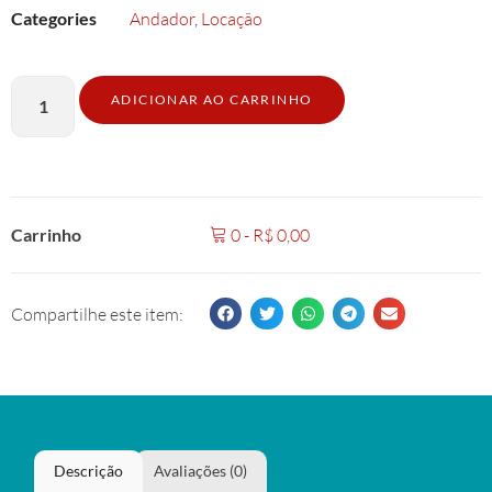
Categories
Andador
,
Locação
ADICIONAR AO CARRINHO
Carrinho
0
-
R$
0,00
Compartilhe este item:
Descrição
Avaliações (0)