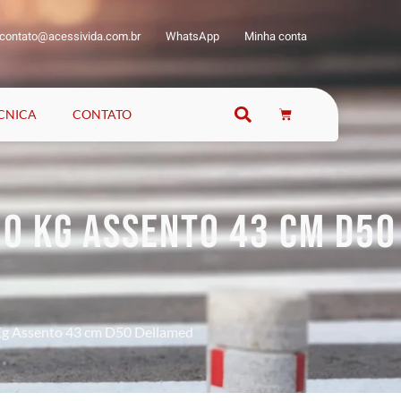
contato@acessivida.com.br
WhatsApp
Minha conta
ÉCNICA
CONTATO
50 KG ASSENTO 43 CM D50
 Kg Assento 43 cm D50 Dellamed