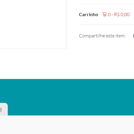
Carrinho
0
-
R$
0,00
Compartilhe este item:
)