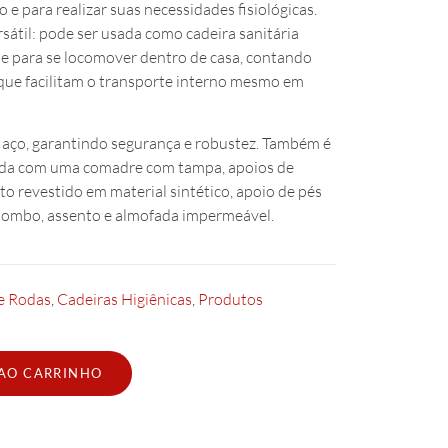
 e para realizar suas necessidades fisiológicas.
ersátil: pode ser usada como cadeira sanitária
 e para se locomover dentro de casa, contando
que facilitam o transporte interno mesmo em
 aço, garantindo segurança e robustez. Também é
da com uma comadre com tampa, apoios de
o revestido em material sintético, apoio de pés
itombo, assento e almofada impermeável.
e Rodas
,
Cadeiras Higiênicas
,
Produtos
 AO CARRINHO