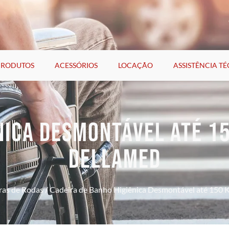
PRODUTOS
ACESSÓRIOS
LOCAÇÃO
ASSISTÊNCIA T
NICA DESMONTÁVEL ATÉ 1
DELLAMED
ras de Rodas
/ Cadeira de Banho Higiênica Desmontável até 150