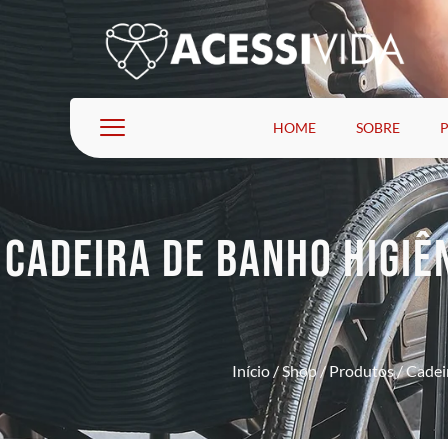
HOME
SOBRE
CADEIRA DE BANHO HIGIÊ
Início
/
Shop
/
Produtos
/
Cadei