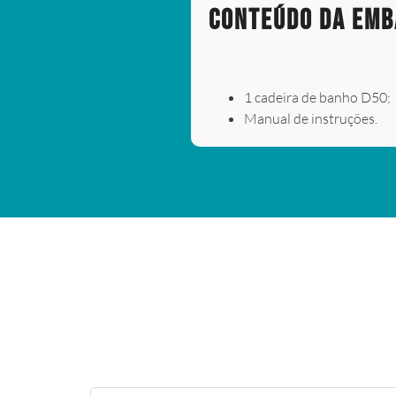
Conteúdo da Em
1 cadeira de banho D50;
Manual de instruções.