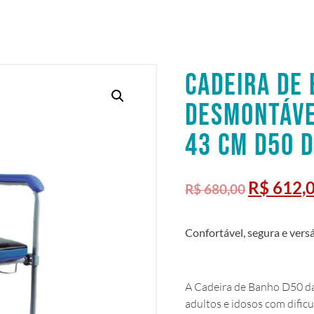
CADEIRA DE 
DESMONTÁVE
43 CM D50 
R$
612,
R$
680,00
Confortável, segura e versá
A Cadeira de Banho D50 da
adultos e idosos com dific