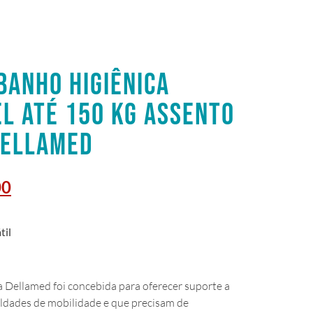
BANHO HIGIÊNICA
L ATÉ 150 KG ASSENTO
DELLAMED
00
til
 Dellamed foi concebida para oferecer suporte a
uldades de mobilidade e que precisam de