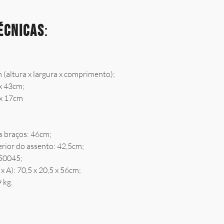
écnicas
:
 (altura x largura x comprimento);
x 43cm;
 x 17cm
s braços: 46cm;
ferior do assento: 42,5cm;
950045;
 A): 70,5 x 20,5 x 56cm;
 kg.