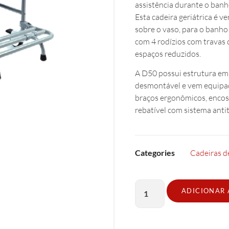
assistência durante o banho
Esta cadeira geriátrica é v
sobre o vaso, para o banho
com 4 rodízios com travas 
espaços reduzidos.
A D50 possui estrutura em
desmontável e vem equipa
braços ergonômicos, encost
rebatível com sistema ant
Categories
Cadeiras d
ADICIONAR