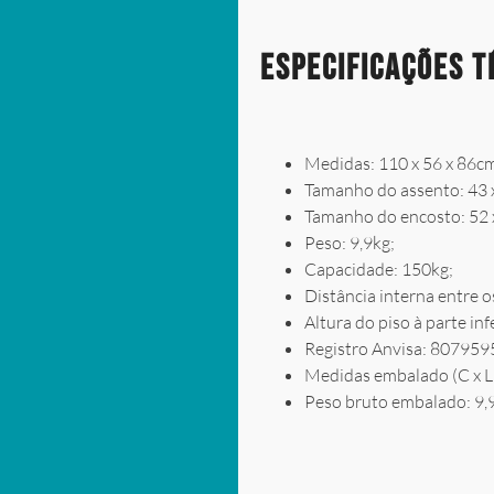
Especificações T
Medidas: 110 x 56 x 86cm
Tamanho do assento: 43 
Tamanho do encosto: 52
Peso: 9,9kg;
Capacidade: 150kg;
Distância interna entre o
Altura do piso à parte in
Registro Anvisa: 80795
Medidas embalado (C x L x
Peso bruto embalado: 9,9