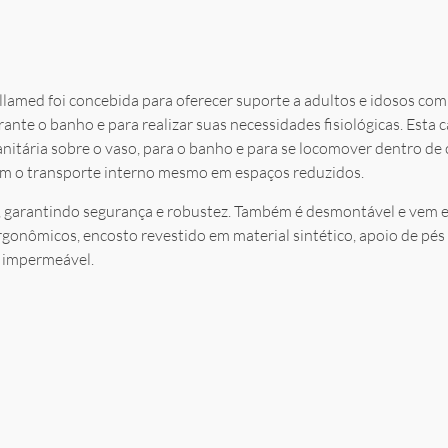
amed foi concebida para oferecer suporte a adultos e idosos com 
nte o banho e para realizar suas necessidades fisiológicas. Esta cad
nitária sobre o vaso, para o banho e para se locomover dentro de
tam o transporte interno mesmo em espaços reduzidos.
o, garantindo segurança e robustez. Também é desmontável e ve
gonômicos, encosto revestido em material sintético, apoio de pés
 impermeável.