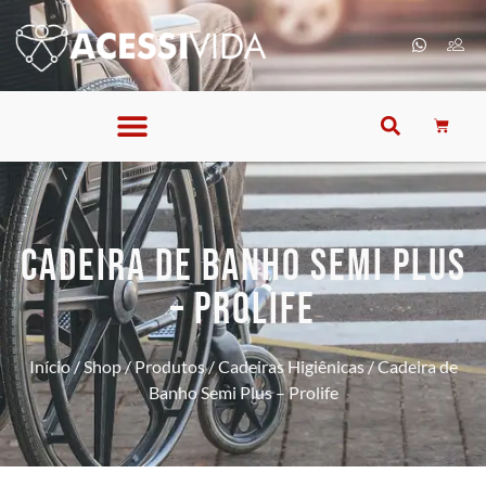
CADEIRA DE BANHO SEMI PLUS
– PROLIFE
Início
/
Shop
/
Produtos
/
Cadeiras Higiênicas
/ Cadeira de
Banho Semi Plus – Prolife