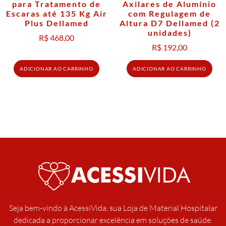
para Tratamento de
Axilares de Alumínio
Escaras até 135 Kg Air
com Regulagem de
Plus Dellamed
Altura D7 Dellamed (2
unidades)
R$
468,00
R$
192,00
ADICIONAR AO CARRINHO
ADICIONAR AO CARRINHO
Seja bem-vindo à AcessiVida, sua Loja de Material Hospitalar
dedicada a proporcionar excelência em soluções de saúde.