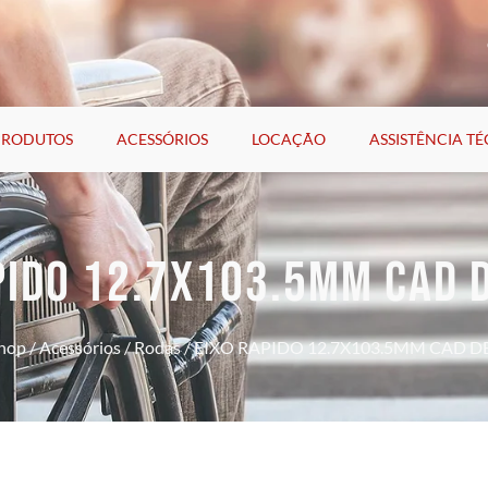
PRODUTOS
ACESSÓRIOS
LOCAÇÃO
ASSISTÊNCIA T
PIDO 12.7X103.5MM CAD 
hop
/
Acessórios
/
Rodas
/ EIXO RAPIDO 12.7X103.5MM CAD D