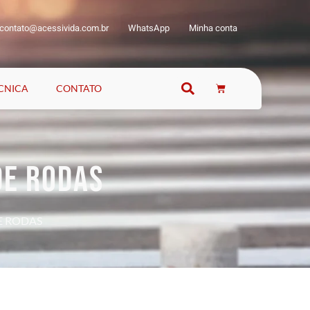
contato@acessivida.com.br
WhatsApp
Minha conta
ÉCNICA
CONTATO
DE RODAS
E RODAS