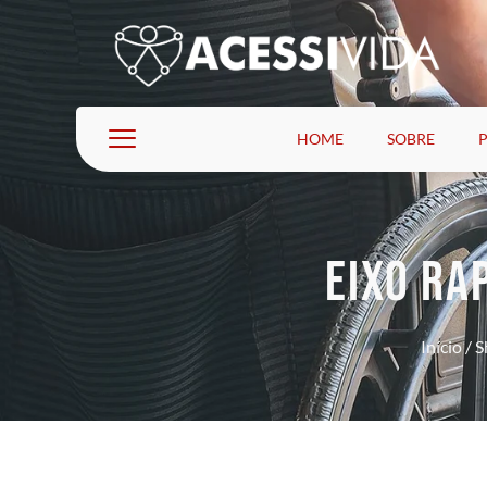
HOME
SOBRE
EIXO RA
Início
/
S