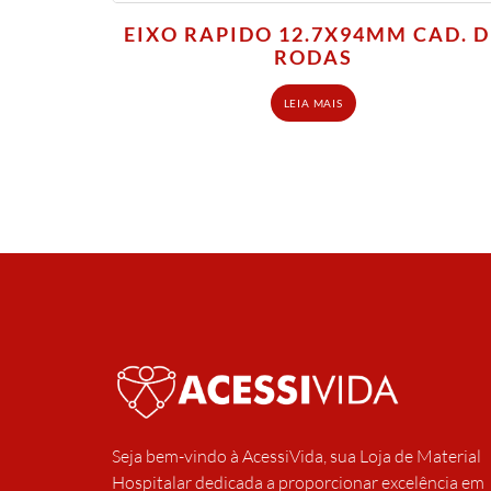
EIXO RAPIDO 12.7X94MM CAD. D
RODAS
LEIA MAIS
Seja bem-vindo à AcessiVida, sua Loja de Material
Hospitalar dedicada a proporcionar excelência em