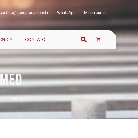
contato@acessivida.com.br
WhatsApp
Minha conta
ÉCNICA
CONTATO
OMED
EL – TUBOMED