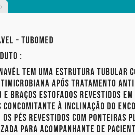
)
AVEL – TUBOMED
duto :
inavél tem uma estrutura tubular 
ntimicrobiana após tratamento ant
 e braços estofados revestidos em
s concomitante à inclinação do enc
e os pés revestidos com ponteiras p
izada para acompanhante de pacient