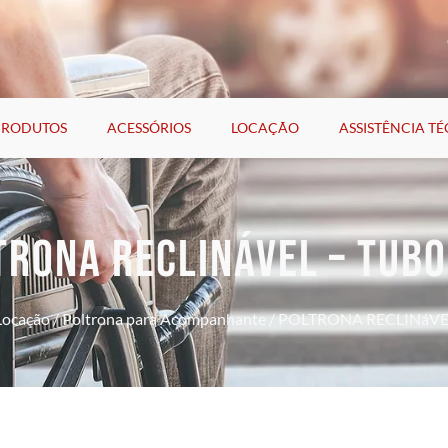
PRODUTOS
ACESSÓRIOS
LOCAÇÃO
ASSISTÊNCIA T
TRONA RECLINÁVEL – TUB
Locação
/
Poltrona para Acompanhante
/ POLTRONA RECLINáV