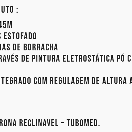
uto :
,45m
s estofado
ras de borracha
ravés de pintura eletrostática pó 
integrado com regulagem de altura 
rona reclinavel – tubomed.