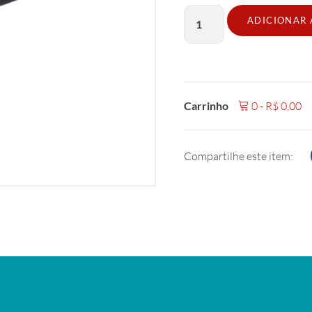
ADICIONAR
Carrinho
0
-
R$
0,00
Compartilhe este item: