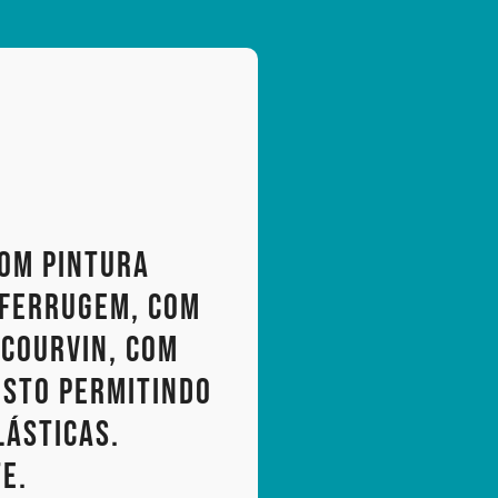
com pintura
iferrugem, com
 courvin, com
osto permitindo
lásticas.
e.