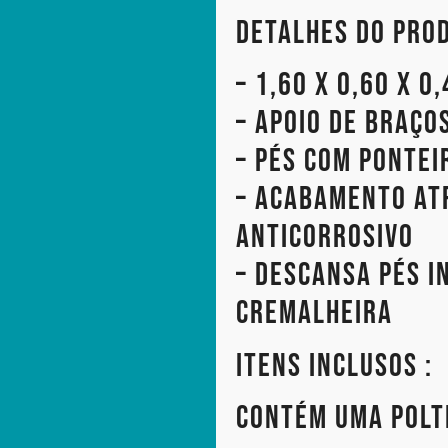
Detalhes do Prod
– 1,60 x 0,60 x 0
– Apoio de braço
– Pés com pontei
– Acabamento at
anticorrosivo
– Descansa pés 
cremalheira
Itens Inclusos :
Contém uma polt