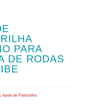
DE
RILHA
O PARA
A DE RODAS
IBE
s
,
Apoio de Panturrilha