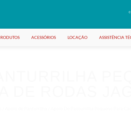
c
PRODUTOS
ACESSÓRIOS
LOCAÇÃO
ASSISTÊNCIA T
PANTURRILHA PE
A DE RODAS JA
s
/
Apoio de Panturrilha
/ Apoio De Panturrilha Pequeno Para Cad