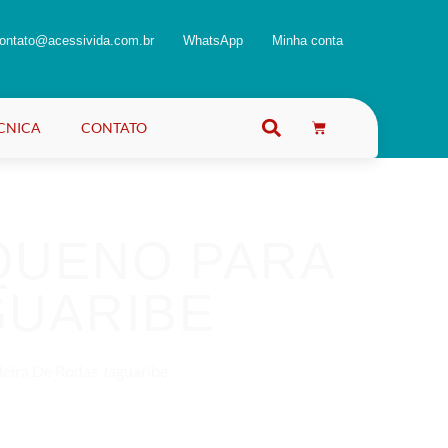
ontato@acessivida.com.br
WhatsApp
Minha conta
ÉCNICA
CONTATO
QUENO PARA
GUARIBE
eira De Rodas Jaguaribe