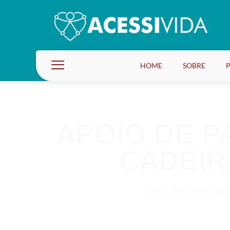
HOME
SOBRE
APOIO DE 
CADEIR
Início
/
Shop
/
Acessório