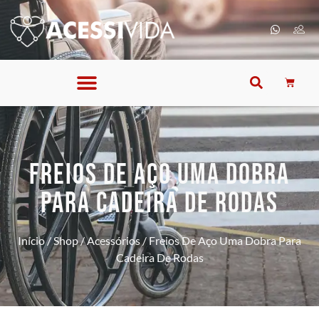
FREIOS DE AÇO UMA DOBRA
PARA CADEIRA DE RODAS
Início
/
Shop
/
Acessórios
/ Freios De Aço Uma Dobra Para
Cadeira De Rodas