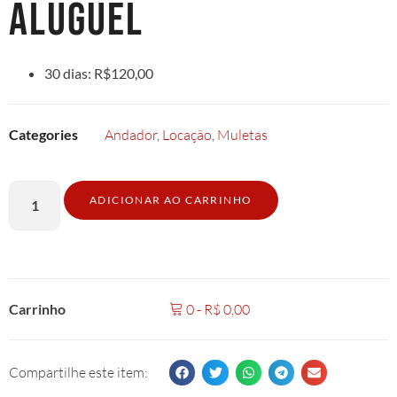
ALUGUEL
30 dias: R$120,00
Categories
Andador
,
Locação
,
Muletas
ADICIONAR AO CARRINHO
Carrinho
0
-
R$
0,00
Compartilhe este item: