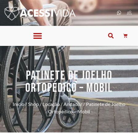
PATINETE DE JOELHO
ORTOPÉDICO – MOBIL
Início
/
Shop
/
Locação
/
Andador
/ Patinete de Joelho
Ortopédico – Mobil