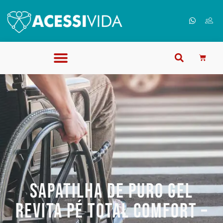
“Banco Para Banho em Alumínio até 135 Kg D1
Dellamed” foi adicionado ao seu carrinho.
Continuar comprando
SAPATILHA DE PURO GEL
REVITA PÉ TOTAL COMFORT –