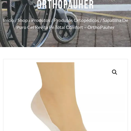
ORTHOPAUHER
Início
/
Shop
/
Produtos
/
Produtos Ortopédicos
/ Sapatilha De
Puro Gel Revita Pé Total Comfort – OrthoPauher