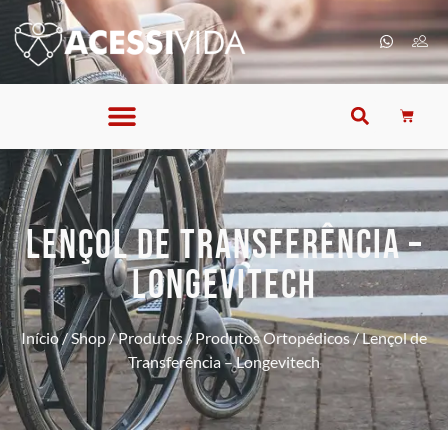
LENÇOL DE TRANSFERÊNCIA –
LONGEVITECH
Início
/
Shop
/
Produtos
/
Produtos Ortopédicos
/ Lençol de
Transferência – Longevitech