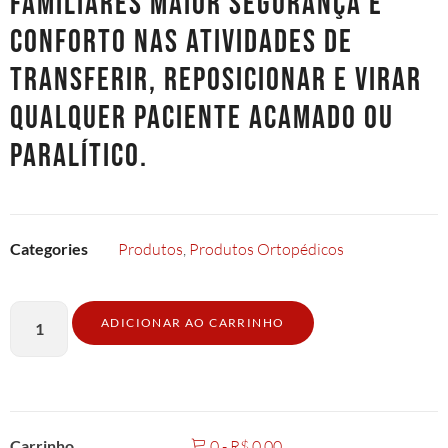
familiares maior segurança e
conforto nas atividades de
transferir, reposicionar e virar
qualquer paciente acamado ou
paralítico.
Categories
Produtos
,
Produtos Ortopédicos
ADICIONAR AO CARRINHO
Carrinho
0
-
R$
0,00