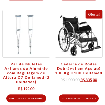
Oferta!
Par de Muletas
Cadeira de Rodas
Axilares de Alumínio
Dobrável em Aço até
com Regulagem de
100 Kg D100 Dellamed
Altura D7 Dellamed (2
R$
1.000,00
R$
835,00
unidades)
R$
192,00
ADICIONAR AO CARRINHO
ADICIONAR AO CARRINHO