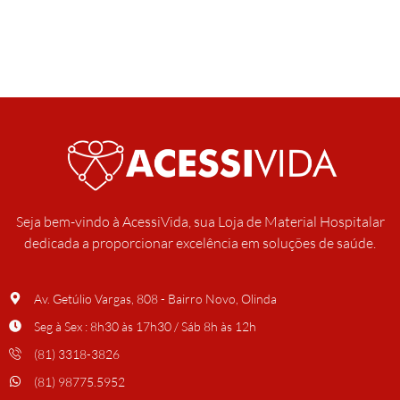
Seja bem-vindo à AcessiVida, sua Loja de Material Hospitalar
dedicada a proporcionar excelência em soluções de saúde.
Av. Getúlio Vargas, 808 - Bairro Novo, Olinda
Seg à Sex : 8h30 às 17h30 / Sáb 8h às 12h
(81) 3318-3826
(81) 98775.5952